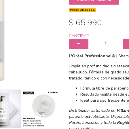
Pocas Unidades.
$ 65.990
CANTIDAD
L'Oréal Professionnel®
| Shamp
Limpia en profundidad sin resecar
cabelludo. Fórmula de grado sal
tratado, teñido o con necesidade
Fórmula libre de parabenos
Resultado visible desde el
Ideal para uso frecuente 
Distribuidor autorizado en
Villarr
garantía del fabricante. Disponibl
Pucón, Loncoche y toda la
Regió
para tu salón.