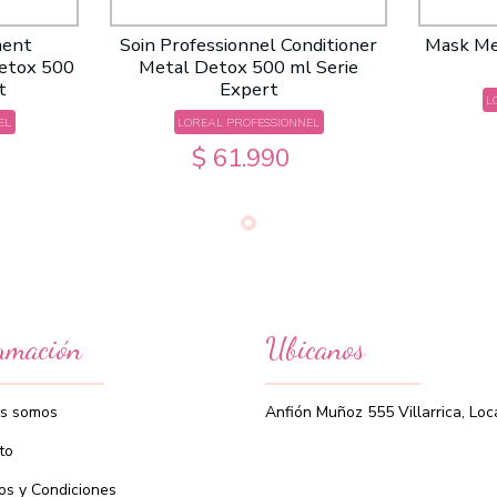
ment
Soin Professionnel Conditioner
Mask Me
Detox 500
Metal Detox 500 ml Serie
t
Expert
L
EL
LOREAL PROFESSIONNEL
$ 61.990
rmación
Ubicanos
s somos
Anfión Muñoz 555 Villarrica, Loc
to
os y Condiciones